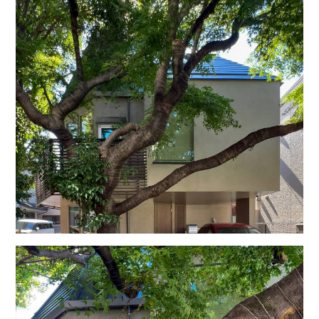
この住まいはどの階にいても木々を感じ、森の中で生活してい
るかのような環境を
享受可能です。
生活動線のなかでも階の移動は、緩やかな階段を弧を描きなが
ら樹を感じて移動しま
すが、バルコニーを２階に設けるのでは無く踊り場を設けた中
２階に設けることで、
２階へ上がる迄の心理的な負担を軽減すると共に、２階から樹
木への視界がバルコニ
ーの手摺りによって遮られてしまわないようにしました。
この建物は、ＵＡ値０．４５Ｗ／（㎡Ｋ）断熱等性能等級６以
上、断熱性能推奨水準
ＨＥＡＴ２０ Ｇ２以上の性能を有し、壁掛けエアコン一台で全
室冷暖房を賄います。