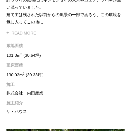
い茂っていました。
建て主は残された以前からの風景の一部であろう、この環境を
気に入ってこの地に
住まう決断をされました。
建て主は｢樹の家｣と命名し、既存の樹木を残したままでも希望
敷地面積
する住まいの計画が
2
101.3m
(30.64坪)
可能かどうか、そしてこの環境を生かした設計が求められまし
延床面積
た。
2
130.02m
(39.33坪）
許容建ぺい率（建築面積割合）が８０％の地域にもかかわら
施工
ず、実際の計画は約５６
株式会社 内田産業
％以下での計画となり、１階は根を守るためにできるだけ絞っ
て庭を設け、２階を跳
施主紹介
ね出し、３階は樹木の成長域と建物のボリュームのめぎ合いの
ザ・ハウス
なかでセットバックさ
せた形状としました。