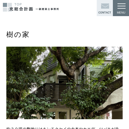
TOP
樹の家
約３０坪の敷地にはキンモクセイの大木やカエデ、ツバキが生